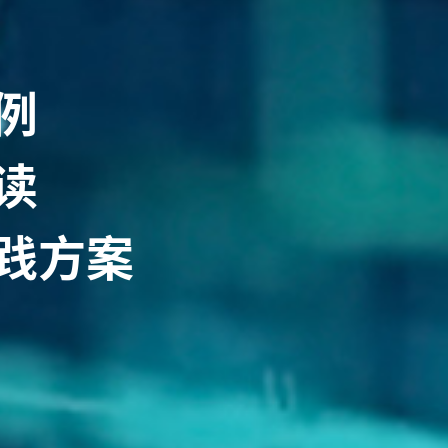
例
读
践方案