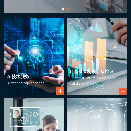
IT基础架构设计及验证
AI技术服务
IT Infrastructure design and
AI technology services
validation