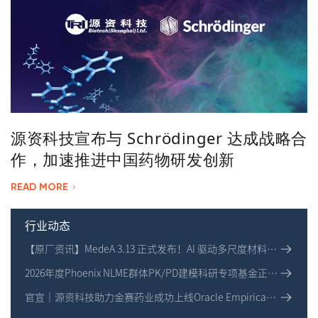
源资科技宣布与 Schrödinger 达成战略合
作，加速推进中国药物研发创新
READ MORE
行业动态
【原厂资讯】MedeA 3.13 正式发布！AI 驱动多尺度材料模
拟全新升级
2026年度Phoenix NLME群体PK/PD建模科研专项基金正式
启动！
官宣｜源资科技助力金赛药业成功上线Oracle Empirica系