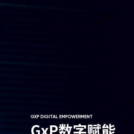
GXP DIGITAL EMPOWERMENT
GxP数字赋能