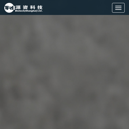
切
换
导
航