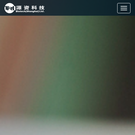
切
换
导
航