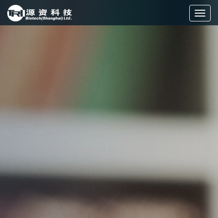
切
换
导
航