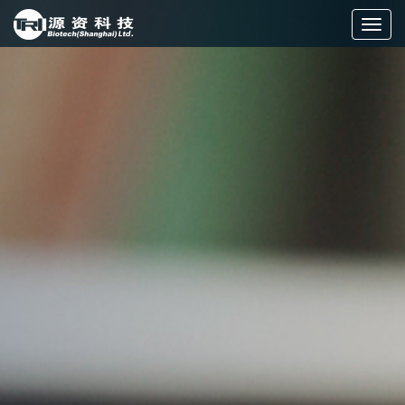
切
换
导
航