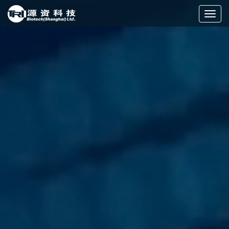
切
换
导
航