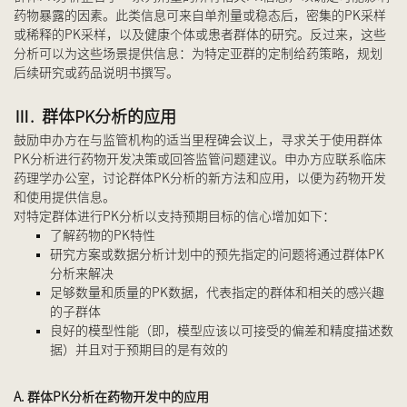
药物暴露的因素。此类信息可来自单剂量或稳态后，密集的PK采样
或稀释的PK采样，以及健康个体或患者群体的研究。反过来，这些
分析可以为这些场景提供信息：为特定亚群的定制给药策略，规划
后续研究或药品说明书撰写。
Ⅲ. 群体PK分析的应用
鼓励申办方在与监管机构的适当里程碑会议上，寻求关于使用群体
PK分析进行药物开发决策或回答监管问题建议。申办方应联系临床
药理学办公室，讨论群体PK分析的新方法和应用，以便为药物开发
和使用提供信息。
对特定群体进行PK分析以支持预期目标的信心增加如下：
了解药物的PK特性
研究方案或数据分析计划中的预先指定的问题将通过群体PK
分析来解决
足够数量和质量的PK数据，代表指定的群体和相关的感兴趣
的子群体
良好的模型性能（即，模型应该以可接受的偏差和精度描述数
据）并且对于预期目的是有效的
A. 群体PK分析在药物开发中的应用