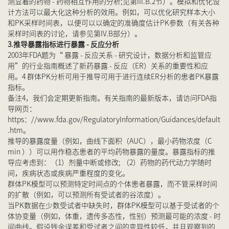
测显着的药物 - 药物相互作用的分析;见第III.B.2节）。模拟和优化设
计方法可以最大化这种分析的效用。例如，可以优化研究样本大小
和PK采样时间表，以便可以以确定的准确度估计PK参数（有关各种
采样时间表的讨论，请参见第IV.B部分）。
3.推导暴露指标进行暴露 - 反应分析
2003年FDA题为“ 暴露 - 反应关系 - 研究设计，数据分析和监管应
用”的行业指南概述了新药暴露 - 反应（ER）关系的重要性和应
用。4 群体PK分析可用于推导可用于进行连续ER分析的患者PK暴露
指标。
备注4，我们会定期更新指南。有关指南的最新版本，请访问FDA指
导网页：
https：//www.fda.gov/RegulatoryInformation/Guidances/default
.htm。
推导的暴露度量（例如，曲线下面积（AUC），最小药物浓度（C
min ））可以用作稳态患者的平均药物暴露的量度。暴露指标的推
导应考虑到：（1）剂量中断或修改; （2）药物的药代动力学随时
间，疾病状态或疾病严重程度的变化。
群体PK模型可以预测特定时间点的个体患者暴露，而不管采样时间
的扩散（例如，可以预测所有受试者的谷浓度）。
当PK数据在少数受试者中缺失时，群体PK模型可以基于受试者的个
体协变量（例如，体重，遗传多态性，性别）预测最可能的浓度 - 时
间曲线。假设残余误差和受试者之间的变异性较低，并且观察到的