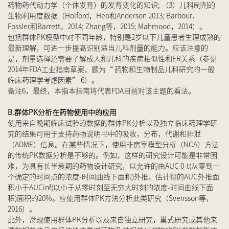
药物药代动力学（个体发育）的发育变化的知识; （3）儿科制剂的
生物利用度数据（Holford，Heo和Anderson 2013; Barbour，
Fossler和Barrett，2014; Zhang等，2015; Mahmood，2014）。
包括群体PK模型中对不同年龄，特别是2岁以下儿童患者生理成熟的
最新理解，可进一步提高识别适当儿科剂量的能力。应该注意的
是，剂量选择还需要了解成人和儿科的疾病相似性和ER关系（参见
2014年FDA工业指南草案，题为“ 药物和生物制品儿科研究的一般
临床药理学考虑因素” 6）。
备注6，最终，本指本指南将代表FDA目前对该主题的看法。
B.群体PK分析在药物使用中的应用
使用来自晚期临床试验的数据的群体PK分析以及独立临床药理学研
究的结果可用于支持药物说明书中的吸收，分布，代谢和排泄
（ADME）信息。在某些情况下，使用非房室模型分析（NCA）方法
的传统PK数据分析是不够的。例如，这样的研究设计可能是非常困
难，为具有长半衰期的药物设计研究，以允许的由AUC 0-t(从零到一
个确定的时间点的浓度-时间曲线下面积)外推，估计得的AUC外推面
积小于AUCinf(以小于从零时刻至无穷大时刻的浓度-时间曲线下面
积)面积的20%。应使用群体PK方法分析此类研究（Svensson等，
2016）。
此外，常规使用群体PK分析以及来自独立研究，巢式研究或其他来