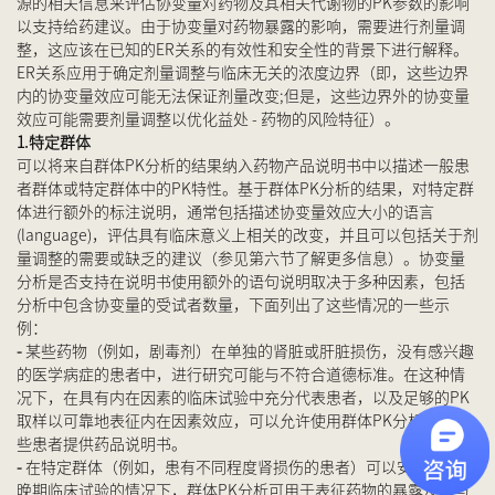
源的相关信息来评估协变量对药物及其相关代谢物的PK参数的影响
以支持给药建议。由于协变量对药物暴露的影响，需要进行剂量调
整，这应该在已知的ER关系的有效性和安全性的背景下进行解释。
ER关系应用于确定剂量调整与临床无关的浓度边界（即，这些边界
内的协变量效应可能无法保证剂量改变;但是，这些边界外的协变量
效应可能需要剂量调整以优化益处 - 药物的风险特征）。
1.特定群体
可以将来自群体PK分析的结果纳入药物产品说明书中以描述一般患
者群体或特定群体中的PK特性。基于群体PK分析的结果，对特定群
体进行额外的标注说明，通常包括描述协变量效应大小的语言
(language)，评估具有临床意义上相关的改变，并且可以包括关于剂
量调整的需要或缺乏的建议（参见第六节了解更多信息）。协变量
分析是否支持在说明书使用额外的语句说明取决于多种因素，包括
分析中包含协变量的受试者数量，下面列出了这些情况的一些示
例：
-
某些药物（例如，剧毒剂）在单独的肾脏或肝脏损伤，没有感兴趣
的医学病症的患者中，进行研究可能与不符合道德标准。在这种情
况下，在具有内在因素的临床试验中充分代表患者，以及足够的PK
取样以可靠地表征内在因素效应，可以允许使用群体PK分析来为这
些患者提供药品说明书。
-
在特定群体（例如，患有不同程度肾损伤的患者）可以安全地纳入
晚期临床试验的情况下，群体PK分析可用于表征药物的暴露及其与