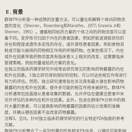
Ⅱ. 背景
群体PK分析是一种成熟的定量方法，可以量化和解释个体间药物浓
度的变化（Sheiner，Rosenberg和Marathe，1977; Grasela Jr和
Sheiner，1991）。遵循相同给药方案的个体之间的药物浓度可以显
着不同。变异性可归因于内在的患者因素，例如肝脏或肾脏损伤的
存在和程度或遗传多态性的存在，或外源性患者因素，例如食物消
耗或可能与施用的药物相互作用的伴随药物。在某些情况下，内在
或外在因素导致药物浓度具有临床意义上相关的改变，这需要临床
管理策略，例如剂量或给药方案的变化。
在独立的临床药理学研究中经常会研究常见的影响药物暴露的内在
和外在因素。3 独立研究得到很好的控制，可以对这些相互作用进行
有力的评估。然而，独立研究通常旨在关注具有最大潜在影响药物
暴露的内在和外在因素，使许多可能的相互作用未被研究。群体PK
分析通常包括直接从患者收集的数据，允许评估在健康志愿者中未
另外评估的多种内在和外在因素。此外，包含在群体PK分析中的相
对大量的患者，可以提高影响药物暴露的因素的估计效果的准确
度，并确认哪些因素不会改变药物暴露。
注释3，见IX。针对独立临床药理学研究的行业特定FDA指南的参考
文献。
群体PK分析整合了一系列剂量的所有相关PK信息，以确定可能影响