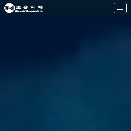
切
换
导
航