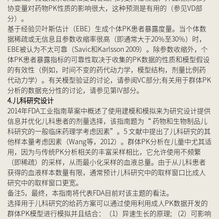
协变量对药物PK性质的影响很大，这种预测是有用的（参见VD部
分）。
基于经验贝叶斯估计（EBE）生成个体PK患者暴露度量。当个体数
据稀疏或无信息且参数收缩率很高（即通常大于20％至30％）时，
EBE被认为不太可靠（Savic和Karlsson 2009）。除参数收缩外，个
体PK患者暴露指标的可靠性取决于收集的PK数据的性质和模型假设
的有效性（例如，时间不变的药代动力学，模型结构，剂量比例药
代动力学）。有关模型验证的讨论，请参阅VC部分;有关用于群体PK
分析的数据充分性的讨论，请参见第IV部分。
4.儿科研究设计
2014年FDA工业指南草案中概述了使用建模和模拟来为研究设计提供
信息并优化儿科患者的剂量选择，该指南题为“ 药物和生物制品儿
科研究的一般临床药理学考虑因素”。5 文献中提出了儿科研究的其
他样本量考虑因素（Wang等，2012）。群体PK分析在儿童中尤其适
用，因为与传统PK分析相关的丰富采样相比，它允许使用不频繁
（即稀疏）的采样，从而最小化采样的血液总量。由于从儿科患者
获得的血液样本数量有限，通常预计儿科研究中的取样窗口比成人
研究中的取样窗口更宽。
备注5，最终，本指南将代表FDA目前对该主题的看法。
选择用于儿科研究的给药方案可以通过使用利用成人PK数据开发的
群体PK模型进行模拟并且结合：（1）异速生长的原理; （2）可影响