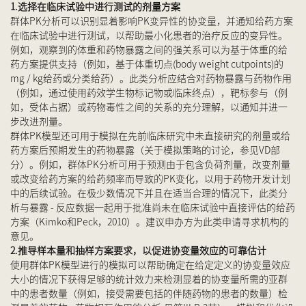
1.选择在临床试验中进行测试的剂量方案
群体PK分析可以识别显着影响PK变异性的协变量，并通知给药方案
在临床试验中进行测试，以帮助最小化患者的治疗反应的变异性。
例如，观察到的体重和药物暴露之间的强关系可以为基于体重的给
药方案提供支持（例如，基于体重切点(body weight cutpoints)的
mg / kg给药或分类给药）。此类分析应结合对药物暴露与药物作用
（例如，通过使用药效学生物标记物或临床终点），靶标参与（例
如，受体占据）或药物毒性之间的关系的充分理解，以通知并进一
步改进剂量。
群体PK模型还可用于模拟在先前临床研究中未直接研究的剂量或给
药方案后预期发生的药物暴露（关于模拟策略的讨论，参见VD部
分）。例如，群体PK分析可用于预测由于包含负荷剂量，改变剂量
或改变给药方案的给药频率而导致的PK变化，以用于药物开发计划
中的后续试验。在极少数情况下并且在适当合理的情况下，此类分
析与暴露 - 反应数据一起用于批准尚未在临床试验中直接评估的给药
方案（Kimko和Peck，2010）。建议申办方为此类申请寻求机构的
意见。
2.推导样本量和抽样方案要求，以促进协变量效应的可靠估计
使用群体PK模型进行的模拟可以帮助确定在给定定义的协变量效应
大小的情况下获得足够的统计效力来检测显着的协变量所需的亚群
中的患者数量（例如，接受需要包括的伴随药物的患者的数量）检